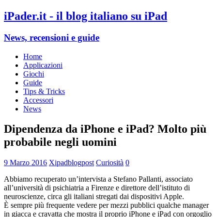
iPader.it - il blog italiano su iPad
News, recensioni e guide
Home
Applicazioni
Giochi
Guide
Tips & Tricks
Accessori
News
Dipendenza da iPhone e iPad? Molto più
probabile negli uomini
9 Marzo 2016
Xipadblogpost
Curiosità
0
Abbiamo recuperato un’intervista a Stefano Pallanti, associato
all’università di psichiatria a Firenze e direttore dell’istituto di
neuroscienze, circa gli italiani stregati dai dispositivi Apple.
È sempre più frequente vedere per mezzi pubblici qualche manager
in giacca e cravatta che mostra il proprio iPhone e iPad con orgoglio