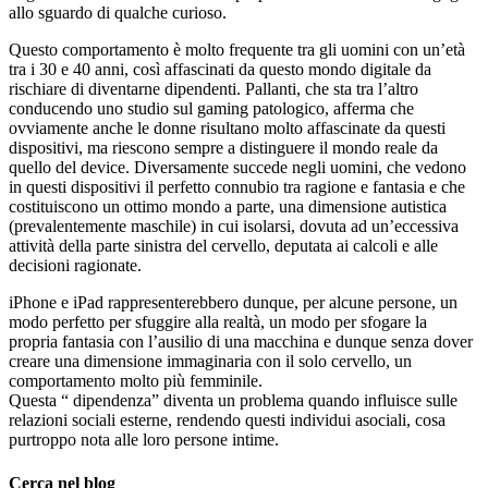
allo sguardo di qualche curioso.
Questo comportamento è molto frequente tra gli uomini con un’età
tra i 30 e 40 anni, così affascinati da questo mondo digitale da
rischiare di diventarne dipendenti. Pallanti, che sta tra l’altro
conducendo uno studio sul gaming patologico, afferma che
ovviamente anche le donne risultano molto affascinate da questi
dispositivi, ma riescono sempre a distinguere il mondo reale da
quello del device. Diversamente succede negli uomini, che vedono
in questi dispositivi il perfetto connubio tra ragione e fantasia e che
costituiscono un ottimo mondo a parte, una dimensione autistica
(prevalentemente maschile) in cui isolarsi, dovuta ad un’eccessiva
attività della parte sinistra del cervello, deputata ai calcoli e alle
decisioni ragionate.
iPhone e iPad rappresenterebbero dunque, per alcune persone, un
modo perfetto per sfuggire alla realtà, un modo per sfogare la
propria fantasia con l’ausilio di una macchina e dunque senza dover
creare una dimensione immaginaria con il solo cervello, un
comportamento molto più femminile.
Questa “ dipendenza” diventa un problema quando influisce sulle
relazioni sociali esterne, rendendo questi individui asociali, cosa
purtroppo nota alle loro persone intime.
Cerca nel blog