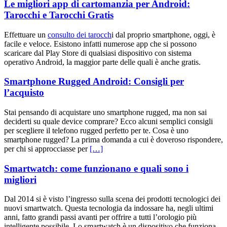
Le migliori app di cartomanzia per Android:
Tarocchi e Tarocchi Gratis
Effettuare un
consulto dei tarocch
i dal proprio smartphone, oggi, è
facile e veloce. Esistono infatti numerose app che si possono
scaricare dal Play Store di qualsiasi dispositivo con sistema
operativo Android, la maggior parte delle quali è anche gratis.
Smartphone Rugged Android: Consigli per
l’acquisto
Stai pensando di acquistare uno smartphone rugged, ma non sai
deciderti su quale device comprare? Ecco alcuni semplici consigli
per scegliere il telefono rugged perfetto per te. Cosa è uno
smartphone rugged? La prima domanda a cui è doveroso rispondere,
per chi si approcciasse per
[…]
Smartwatch: come funzionano e quali sono i
migliori
Dal 2014 si è visto l’ingresso sulla scena dei prodotti tecnologici dei
nuovi smartwatch. Questa tecnologia da indossare ha, negli ultimi
anni, fatto grandi passi avanti per offrire a tutti l’orologio più
intelligente possibile. Lo smartwatch è un dispositivo che funziona