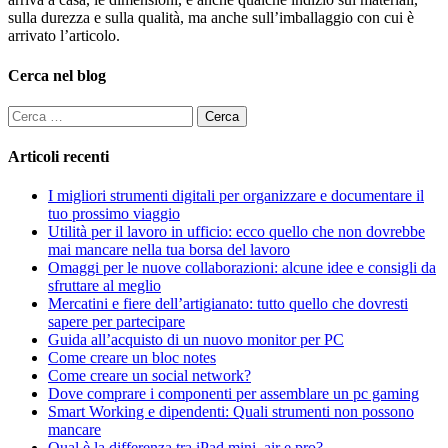
sulla durezza e sulla qualità, ma anche sull’imballaggio con cui è
arrivato l’articolo.
Cerca nel blog
Ricerca
per:
Articoli recenti
I migliori strumenti digitali per organizzare e documentare il
tuo prossimo viaggio
Utilità per il lavoro in ufficio: ecco quello che non dovrebbe
mai mancare nella tua borsa del lavoro
Omaggi per le nuove collaborazioni: alcune idee e consigli da
sfruttare al meglio
Mercatini e fiere dell’artigianato: tutto quello che dovresti
sapere per partecipare
Guida all’acquisto di un nuovo monitor per PC
Come creare un bloc notes
Come creare un social network?
Dove comprare i componenti per assemblare un pc gaming
Smart Working e dipendenti: Quali strumenti non possono
mancare
Qual è la differenza tra iPad mini, air e pro?