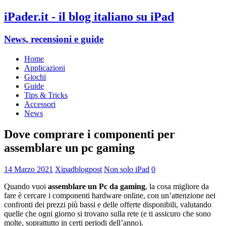
iPader.it - il blog italiano su iPad
News, recensioni e guide
Home
Applicazioni
Giochi
Guide
Tips & Tricks
Accessori
News
Dove comprare i componenti per
assemblare un pc gaming
14 Marzo 2021
Xipadblogpost
Non solo iPad
0
Quando vuoi
assemblare un Pc da gaming
, la cosa migliore da
fare è cercare i componenti hardware online, con un’attenzione nei
confronti dei prezzi più bassi e delle offerte disponibili, valutando
quelle che ogni giorno si trovano sulla rete (e ti assicuro che sono
molte, soprattutto in certi periodi dell’anno).