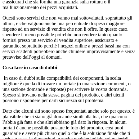
e assicurati che sia fornita una garanzia sulla rottura o il
malfunzionamento dei pezzi acquistati.
Questi sono servizi che non vanno mai sottovalutati, soprattutto gli
ultimi, e che valgono anche una percentuale di spesa maggiore
rispetto ad un servizio di vendita che non li offre. In questo caso,
spendere il meno possibile potrebbe non rendere tanto quanto
fornirsi presso un servizio di vendita superiore, assicurato e
garantito, soprattutto perché i negozi online a prezzi bassi ma con
servizi scadenti potrebbero anche chiudere improvvisamente e senza
preavviso dall’oggi al domani.
Cosa fare in caso di dubbi
In caso di dubbi sulla compatibilità dei componenti, la scelta
migliore è quella di trovare un portale (o una sezione commenti, o
una sezione domande e risposte) per scrivere la vostra domanda.
Spesso si trovano nella stessa pagina del prodotto, e altri utenti
possono rispondere per darti sicurezza sul problema.
Dato che alcuni siti sono spesso frequentati anche solo per questo, è
plausibile che ci siano già domande simili alla tua, che qualcuno
l’abbia già fatta e che altri abbiano già dato la risposta. In alcuni
portali è anche possibile postare le foto del prodotto, così puoi
guardarle e avere più chiaro quello che è la soluzione finale che ti
arriva a casa, le dimensioni, e anche qualche indizio sui materiali,