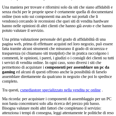
Una maniera per trovare e rifornirsi solo da siti che siano affidabili e
senza rischi per le proprie spese è certamente quella di documentarsi
online (non solo sui componenti ma anche sui portali che li
vendono) cercando le recensioni che quei siti di vendita hardware
hanno nelle opinioni di altri clienti che hanno già avuto e che hanno
potuto valutare il servizio.
Una prima valutazione personale del grado di affidabilità di una
pagina web, prima di effettuare acquisti nel loro negozio, può essere
fatta tramite alcuni strumenti che misurano il grado di sicurezza e
trasparenza (si chiamano siti trustpilot) che in pratica raccolgono i
commenti, le opinioni, i pareri, i giudizi o i consigli dei clienti su tutti
i servizi di vendita online. In ogni caso, sono diversi i siti che
permettono di acquistare i
componenti per assemblare un pc da
gaming
ed alcuni di questi offrono anche la possibilità di farselo
assemblare direttamente da qualcuno in negozio che poi lo spedisce
completo.
Tra questi,
csmediastore specializzato nella vendita pc online
.
Ma ricorda: per acquistare i componenti di assemblaggio per un PC
non basta concentrarsi solo alla ricerca del prezzo più basso.
Bisogna valutare molti altri fattori che completano il servizio:
attenziona i tempi di consegna, leggi attentamente le politiche di reso