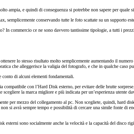
lto ampia, e quindi di conseguenza si potrebbe non sapere per quale si
elax, semplicemente conservando tutte le foto scattate su un supporto est
to? In commercio ce ne sono davvero tantissime tipologie, a tutti i prezz
i ottenere lo stesso risultato molto semplicemente aumentando il numero
tica che alleggerisce la valigia del fotografo, e che in qualche caso può
re conto di alcuni elementi fondamentali.
sia compatibile con l’Hard Disk esterno, per evitare delle brutte sorpre
ete scegliere la marca migliore e più indicata per un’esperienza utente da
ente per mezzo del collegamento al pc. Non scegliete, quindi, hard disk
non si avrà sempre tempo e possibilità di cercare una simile fonte di ene
sk esterni sono socialmente anche la velocità e la capacità del disco rig