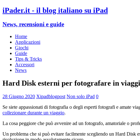
iPader.it - il blog italiano su iPad
News, recensioni e guide
Home
Applicazioni
Giochi
Guide
Tips & Tricks
Accessori
News
Hard Disk esterni per fotografare in viaggi
28 Giugno 2020
Xipadblogpost
Non solo iPad
0
Se siete appassionati di fotografia o degli esperti fotografi e amate vi
collezionare durante un viaggio
.
La cosa peggiore che può avvenire ad un fotografo, amatoriale o profess
Un problema che si può evitare facilmente scegliendo un Hard Disk este
risoluzione in modo assolutamente sicuro.