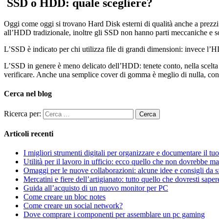
SSD o HDD: quale scegliere?
Oggi come oggi si trovano Hard Disk esterni di qualità anche a prezzi 
all’HDD tradizionale, inoltre gli SSD non hanno parti meccaniche e so
L’SSD è indicato per chi utilizza file di grandi dimensioni: invece l’H
L’SSD in genere è meno delicato dell’HDD: tenete conto, nella scelta d
verificare. Anche una semplice cover di gomma è meglio di nulla, con
Cerca nel blog
Ricerca per:
Articoli recenti
I migliori strumenti digitali per organizzare e documentare il t
Utilità per il lavoro in ufficio: ecco quello che non dovrebbe m
Omaggi per le nuove collaborazioni: alcune idee e consigli da sf
Mercatini e fiere dell’artigianato: tutto quello che dovresti saper
Guida all’acquisto di un nuovo monitor per PC
Come creare un bloc notes
Come creare un social network?
Dove comprare i componenti per assemblare un pc gaming