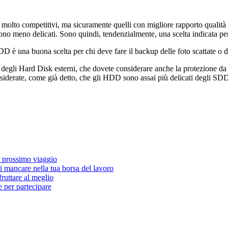
molto competitivi, ma sicuramente quelli con migliore rapporto qualità p
no meno delicati. Sono quindi, tendenzialmente, una scelta indicata per
DD è una buona scelta per chi deve fare il backup delle foto scattate o de
egli Hard Disk esterni, che dovete considerare anche la protezione da e
siderate, come già detto, che gli HDD sono assai più delicati degli SD
uo prossimo viaggio
ai mancare nella tua borsa del lavoro
ruttare al meglio
e per partecipare