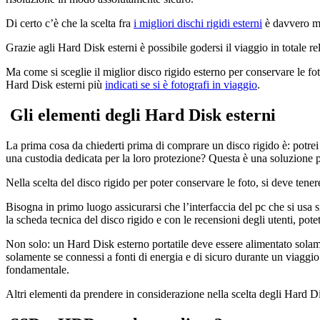
Di certo c’è che la scelta fra
i migliori dischi rigidi esterni
è davvero mo
Grazie agli Hard Disk esterni è possibile godersi il viaggio in totale r
Ma come si sceglie il miglior disco rigido esterno per conservare le fo
Hard Disk esterni più
indicati se si è fotografi in viaggio
.
Gli elementi degli Hard Disk esterni
La prima cosa da chiederti prima di comprare un disco rigido è: potre
una custodia dedicata per la loro protezione? Questa è una soluzione pra
Nella scelta del disco rigido per poter conservare le foto, si deve tene
Bisogna in primo luogo assicurarsi che l’interfaccia del pc che si usa 
la scheda tecnica del disco rigido e con le recensioni degli utenti, pot
Non solo: un Hard Disk esterno portatile deve essere alimentato solam
solamente se connessi a fonti di energia e di sicuro durante un viaggio 
fondamentale.
Altri elementi da prendere in considerazione nella scelta degli Hard Di