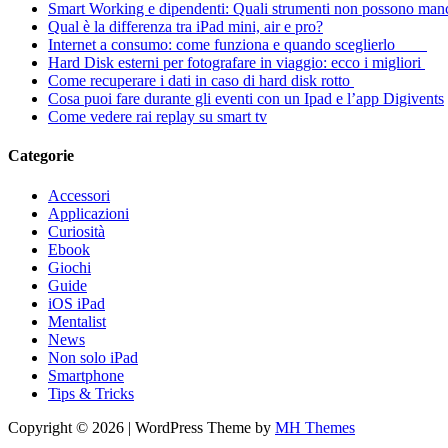
Smart Working e dipendenti: Quali strumenti non possono man
Qual è la differenza tra iPad mini, air e pro?
Internet a consumo: come funziona e quando sceglierlo
Hard Disk esterni per fotografare in viaggio: ecco i migliori
Come recuperare i dati in caso di hard disk rotto
Cosa puoi fare durante gli eventi con un Ipad e l’app Digivents
Come vedere rai replay su smart tv
Categorie
Accessori
Applicazioni
Curiosità
Ebook
Giochi
Guide
iOS iPad
Mentalist
News
Non solo iPad
Smartphone
Tips & Tricks
Copyright © 2026 | WordPress Theme by
MH Themes