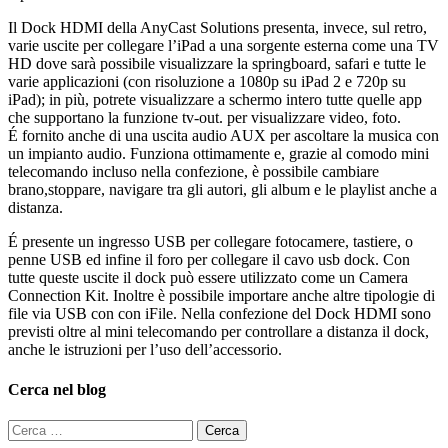
Il Dock HDMI della AnyCast Solutions presenta, invece, sul retro,
varie uscite per collegare l’iPad a una sorgente esterna come una TV
HD dove sarà possibile visualizzare la springboard, safari e tutte le
varie applicazioni (con risoluzione a 1080p su iPad 2 e 720p su
iPad); in più, potrete visualizzare a schermo intero tutte quelle app
che supportano la funzione tv-out. per visualizzare video, foto.
É fornito anche di una uscita audio AUX per ascoltare la musica con
un impianto audio. Funziona ottimamente e, grazie al comodo mini
telecomando incluso nella confezione, è possibile cambiare
brano,stoppare, navigare tra gli autori, gli album e le playlist anche a
distanza.
É presente un ingresso USB per collegare fotocamere, tastiere, o
penne USB ed infine il foro per collegare il cavo usb dock. Con
tutte queste uscite il dock può essere utilizzato come un Camera
Connection Kit. Inoltre è possibile importare anche altre tipologie di
file via USB con con iFile. Nella confezione del Dock HDMI sono
previsti oltre al mini telecomando per controllare a distanza il dock,
anche le istruzioni per l’uso dell’accessorio.
Cerca nel blog
Ricerca
per: