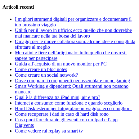
Articoli recenti
I migliori strumenti digitali per organizzare e documentare il
tuo prossimo viaggio
Utilità per il lavoro in ufficio: ecco quello che non dovrebbe
mai mancare nella tua borsa del lavoro
Omaggi per le nuove collaborazioni: alcune idee e consigli da
sfruttare al meglio
Mercatini e fiere dell’artigianato: tutto quello che dovresti
sapere per partecipare
Guida all’acquisto di un nuovo monitor per PC
Come creare un bloc notes
Come creare un social network?
Dove comprare i componenti per assemblare un pc gaming
Smart Working e dipendenti: Quali strumenti non possono
mancare
Qual è la differenza tra iPad mini, air e pro?
Internet a consumo: come funziona e quando sceglierlo
Hard Disk esterni per fotografare in viaggio: ecco i migliori
Come recuperare i dati in caso di hard disk rotto
Cosa puoi fare durante gli eventi con un Ipad e l’app
Digivents
Come vedere rai replay su smart tv